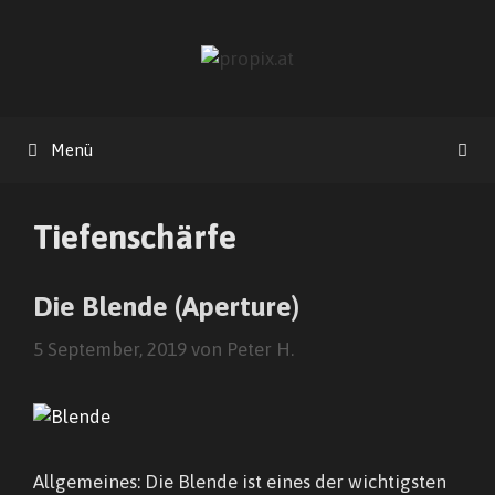
Zum
Inhalt
springen
Menü
Tiefenschärfe
Die Blende (Aperture)
5 September, 2019
von
Peter H.
Allgemeines: Die Blende ist eines der wichtigsten