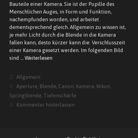
Bauteile einer Kamera. Sie ist der Pupille des
Menschlichen Auges, in Form und Funktion,
nachempfunden worden, und arbeitet
dementsprechend gleich. Allgemein zu wissen ist,
je mehr Licht durch die Blende in die Kamera
fallen kann, desto kürzer kann die Verschlusszeit
einer Kamera gesetzt werden. Im folgenden Bild
sind …
Weiterlesen
Kategorien
Allgemein
Schlagwörter
Aperture
,
Blende
,
Canon
,
Kamera
,
Nikon
,
Springblende
,
Tiefenschärfe
Kommentar hinterlassen