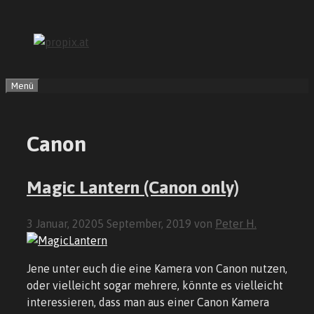
Zum
Inhalt
springen
Menü
Canon
Magic Lantern (Canon only)
3 Januar, 2020
5 September, 2019
von
Peter H.
Jene unter euch die eine Kamera von Canon nutzen,
oder vielleicht sogar mehrere, könnte es vielleicht
interessieren, dass man aus einer Canon Kamera