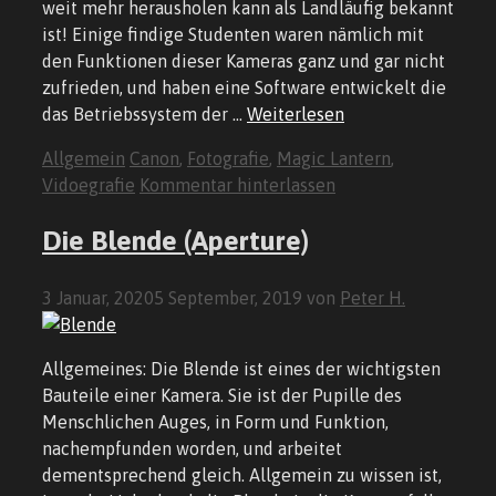
weit mehr herausholen kann als Landläufig bekannt
ist! Einige findige Studenten waren nämlich mit
den Funktionen dieser Kameras ganz und gar nicht
zufrieden, und haben eine Software entwickelt die
das Betriebssystem der …
Weiterlesen
Kategorien
Schlagwörter
Allgemein
Canon
,
Fotografie
,
Magic Lantern
,
Vidoegrafie
Kommentar hinterlassen
Die Blende (Aperture)
3 Januar, 2020
5 September, 2019
von
Peter H.
Allgemeines: Die Blende ist eines der wichtigsten
Bauteile einer Kamera. Sie ist der Pupille des
Menschlichen Auges, in Form und Funktion,
nachempfunden worden, und arbeitet
dementsprechend gleich. Allgemein zu wissen ist,