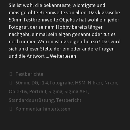
Sie ist wohl die bekannteste, wichtigste und
meistgelobte Brennweite von allen. Das klassische
50mm Festbrennweite Objektiv hat wohl ein jeder
Fotograf, der seinem Hobby bereits länger
nachgeht, einmal sein eigen genannt oder tut es
noch immer. Warum ist das eigentlich so? Das wird
sich an dieser Stelle der ein oder andere Fragen
und die Antwort …
Weiterlesen
Kategorien
Testberichte
Schlagwörter
50mm
,
DG
,
f1.4
,
Fotografie
,
HSM
,
Nikkor
,
Nikon
,
Objektiv
,
Portrait
,
Sigma
,
Sigma ART
,
Standardausrüstung
,
Testbericht
Kommentar hinterlassen