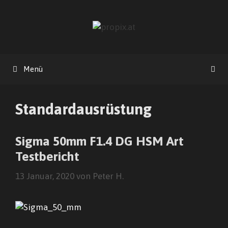
Zum
Inhalt
springen
Menü
Standardausrüstung
Sigma 50mm F1.4 DG HSM Art
Testbericht
13 Januar, 2020
von
Peter H.