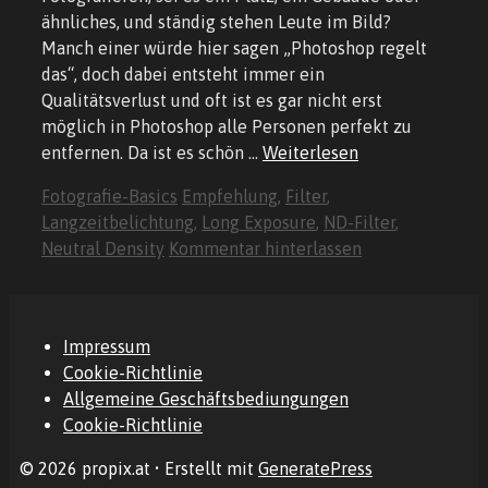
ähnliches, und ständig stehen Leute im Bild?
Manch einer würde hier sagen „Photoshop regelt
das“, doch dabei entsteht immer ein
Qualitätsverlust und oft ist es gar nicht erst
möglich in Photoshop alle Personen perfekt zu
entfernen. Da ist es schön …
Weiterlesen
Kategorien
Schlagwörter
Fotografie-Basics
Empfehlung
,
Filter
,
Langzeitbelichtung
,
Long Exposure
,
ND-Filter
,
Neutral Density
Kommentar hinterlassen
Impressum
Cookie-Richtlinie
Allgemeine Geschäftsbediungungen
Cookie-Richtlinie
© 2026 propix.at
• Erstellt mit
GeneratePress