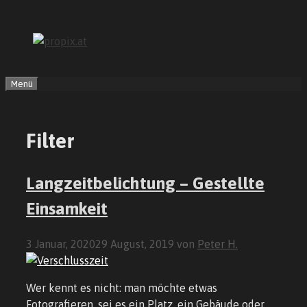
Zum
Inhalt
springen
Menü
Filter
Langzeitbelichtung – Gestellte
Einsamkeit
3 Januar, 2020
29 August, 2019
von
Peter H.
Wer kennt es nicht: man möchte etwas
Fotografieren, sei es ein Platz, ein Gebäude oder