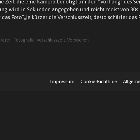
ne Zeit, die eine Kamera benötigt um den “Vorhang” des Se
lung wird in Sekunden angegeben und reicht meist von 30s b
r das Foto“„je kürzer die Verschlusszeit, desto schärfer da
rieren
,
Fotografie
,
Verschlusszeit
,
Versischen
Impressum
Cookie-Richtlinie
Allgeme