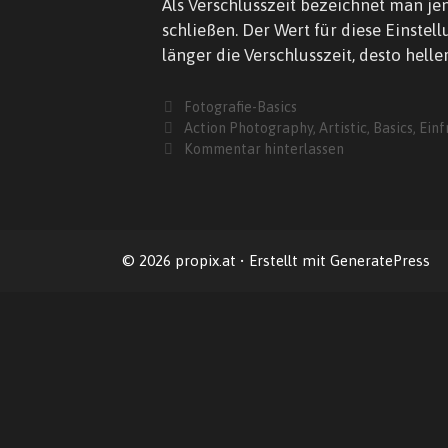
Als Verschlusszeit bezeichnet man je
schließen. Der Wert für diese Einstel
länger die Verschlusszeit, desto helle
Kategorien
Fotografie-Basics
Schlagwörter
Action Photography
,
Artistic
,
Basics
,
Einf
Kommentar hinterlassen
© 2026 propix.at
• Erstellt mit
GeneratePress